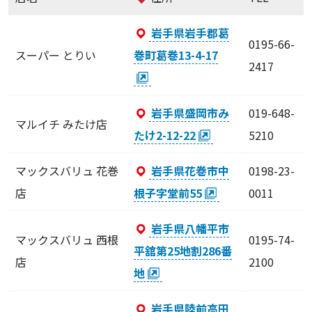
岩手県岩手郡葛
0195-66-
スーパー とりい
巻町葛巻13-4-17
2417
岩手県盛岡市み
019-648-
マルイチ みたけ店
たけ2-12-22
5210
マックスバリュ 花巻
岩手県花巻市中
0198-23-
店
根子字堂前55
0011
岩手県八幡平市
マックスバリュ 西根
0195-74-
平舘第25地割286番
店
2100
地
岩手県陸前高田