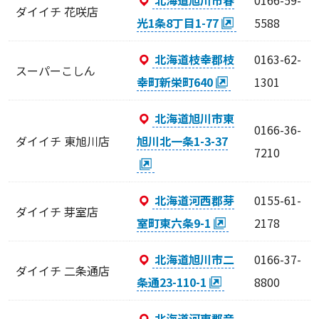
ダイイチ 花咲店
光1条8丁目1-77
5588
北海道枝幸郡枝
0163-62-
スーパーこしん
幸町新栄町640
1301
北海道旭川市東
0166-36-
ダイイチ 東旭川店
旭川北一条1-3-37
7210
北海道河西郡芽
0155-61-
ダイイチ 芽室店
室町東六条9-1
2178
北海道旭川市二
0166-37-
ダイイチ 二条通店
条通23-110-1
8800
北海道河東郡音