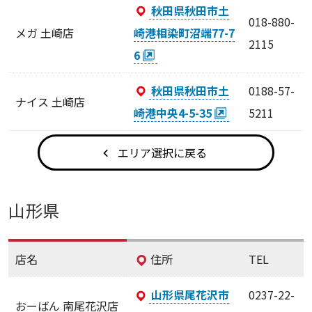
秋田県秋田市土
018-880-
メガ 土崎店
崎港相染町沼端77-7
2115
6
秋田県秋田市土
0188-57-
ナイス 土崎店
崎港中央4-5-35
5211
エリア選択に戻る
山形県
店名
住所
TEL
山形県尾花沢市
0237-22-
おーばん 南尾花沢店