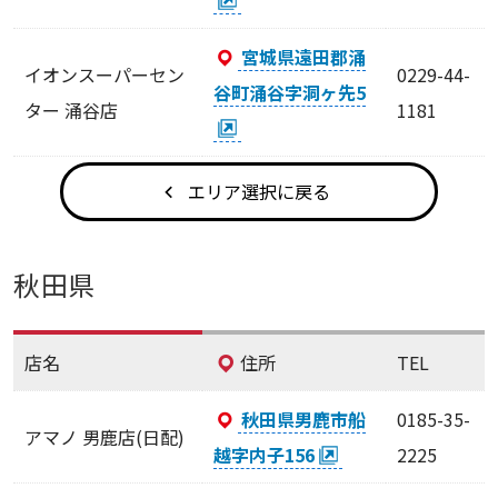
宮城県遠田郡涌
イオンスーパーセン
0229-44-
谷町涌谷字洞ヶ先5
ター 涌谷店
1181
エリア選択に戻る
秋田県
店名
住所
TEL
秋田県男鹿市船
0185-35-
アマノ 男鹿店(日配)
越字内子156
2225