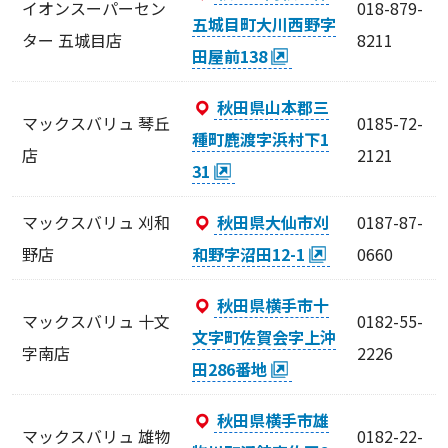
イオンスーパーセン
018-879-
五城目町大川西野字
ター 五城目店
8211
田屋前138
秋田県山本郡三
マックスバリュ 琴丘
0185-72-
種町鹿渡字浜村下1
店
2121
31
マックスバリュ 刈和
秋田県大仙市刈
0187-87-
野店
和野字沼田12-1
0660
秋田県横手市十
マックスバリュ 十文
0182-55-
文字町佐賀会字上沖
字南店
2226
田286番地
秋田県横手市雄
マックスバリュ 雄物
0182-22-