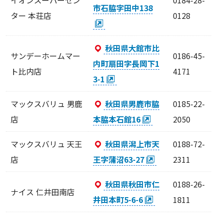
市石脇字田中138
ター 本荘店
0128
秋田県大館市比
サンデーホームマー
0186-45-
内町扇田字長岡下1
ト比内店
4171
3-1
マックスバリュ 男鹿
秋田県男鹿市脇
0185-22-
店
本脇本石館16
2050
マックスバリュ 天王
秋田県潟上市天
0188-72-
店
王字蒲沼63-27
2311
秋田県秋田市仁
0188-26-
ナイス 仁井田南店
井田本町5-6-6
1811