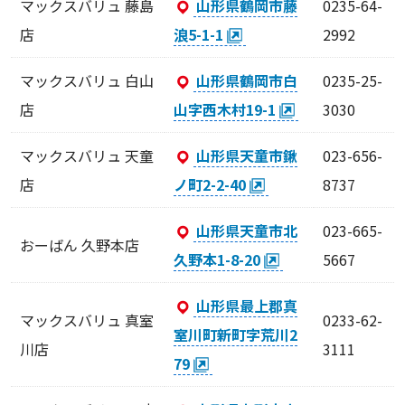
マックスバリュ 藤島
山形県鶴岡市藤
0235-64-
店
浪5-1-1
2992
マックスバリュ 白山
山形県鶴岡市白
0235-25-
店
山字西木村19-1
3030
マックスバリュ 天童
山形県天童市鍬
023-656-
店
ノ町2-2-40
8737
山形県天童市北
023-665-
おーばん 久野本店
久野本1-8-20
5667
山形県最上郡真
マックスバリュ 真室
0233-62-
室川町新町字荒川2
川店
3111
79