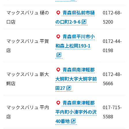
マックスバリュ 樋の
青森県弘前市樋
0172-68-
口店
の口町2-9-6
5200
青森県平川市小
マックスバリュ 平賀
0172-44-
和森上松岡193-1
店
0198
青森県南津軽郡
マックスバリュ 新大
0172-48-
大鰐町大字大鰐字前
鰐店
5666
田27
青森県東津軽郡
マックスバリュ 平内
017-715-
平内町小湊字外の沢
店
5588
40番地