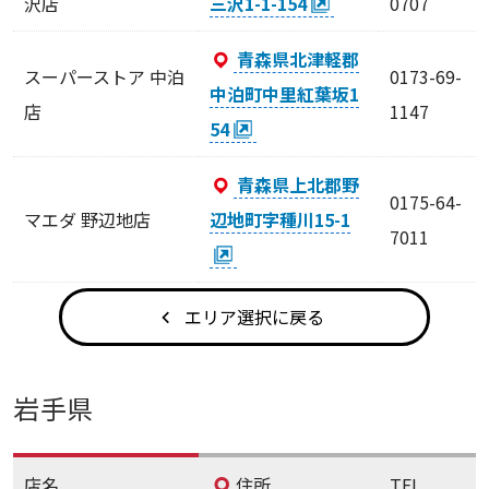
沢店
三沢1-1-154
0707
青森県北津軽郡
スーパーストア 中泊
0173-69-
中泊町中里紅葉坂1
店
1147
54
青森県上北郡野
0175-64-
マエダ 野辺地店
辺地町字種川15-1
7011
エリア選択に戻る
岩手県
店名
住所
TEL