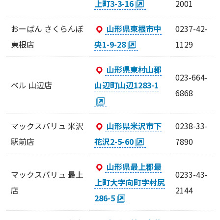
上町3-3-16
2001
おーばん さくらんぼ
山形県東根市中
0237-42-
東根店
央1-9-28
1129
山形県東村山郡
023-664-
ベル 山辺店
山辺町山辺1283-1
6868
マックスバリュ 米沢
山形県米沢市下
0238-33-
駅前店
花沢2-5-60
7890
山形県最上郡最
マックスバリュ 最上
0233-43-
上町大字向町字村尻
店
2144
286-5