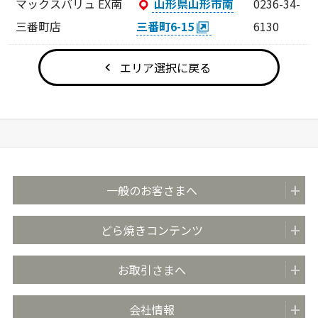
マックスバリュ EX南
山形県山形市南
0236-34-
三番町店
三番町6-15
6130
エリア選択に戻る
一般のお客さまへ
商品紹介
どら焼きコンテンツ
全国の販売店
どらやきのまち米子
お取引さまへ
おいしさのこだわり
どらやきの日 (4月4日)
安心・安全の取り組み
お取引先さま向け情報TOP
会社情報
どらやき大使
お客さま相談室