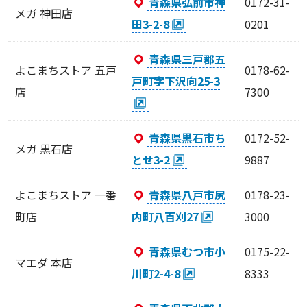
青森県弘前市神
0172-31-
メガ 神田店
田3-2-8
0201
青森県三戸郡五
よこまちストア 五戸
0178-62-
戸町字下沢向25-3
店
7300
青森県黒石市ち
0172-52-
メガ 黒石店
とせ3-2
9887
よこまちストア 一番
青森県八戸市尻
0178-23-
町店
内町八百刈27
3000
青森県むつ市小
0175-22-
マエダ 本店
川町2-4-8
8333