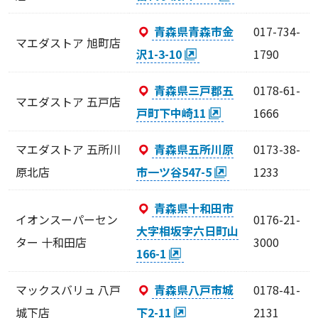
青森県青森市金
017-734-
マエダストア 旭町店
沢1-3-10
1790
青森県三戸郡五
0178-61-
マエダストア 五戸店
戸町下中崎11
1666
マエダストア 五所川
青森県五所川原
0173-38-
原北店
市一ツ谷547-5
1233
青森県十和田市
イオンスーパーセン
0176-21-
大字相坂字六日町山
ター 十和田店
3000
166-1
マックスバリュ 八戸
青森県八戸市城
0178-41-
城下店
下2-11
2131