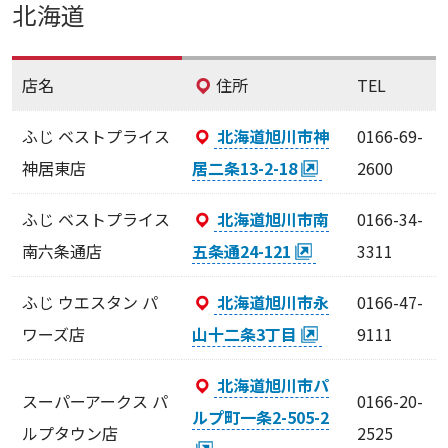
北海道
店名
住所
TEL
ふじ ベストプライス
北海道旭川市神
0166-69-
神居東店
居二条13-2-18
2600
ふじ ベストプライス
北海道旭川市南
0166-34-
南六条通店
五条通24-121
3311
ふじ ウエスタン パ
北海道旭川市永
0166-47-
ワーズ店
山十二条3丁目
9111
北海道旭川市パ
スーパーアークス パ
0166-20-
ルプ町一条2-505-2
ルプタウン店
2525