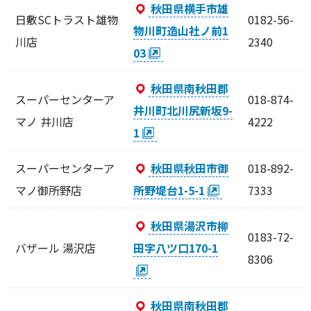
秋田県横手市雄
日敷SCトラスト雄物
0182-56-
物川町造山社ノ前1
川店
2340
03
秋田県南秋田郡
スーパーセンターア
018-874-
井川町北川尻新坂9-
マノ 井川店
4222
1
スーパーセンターア
秋田県秋田市御
018-892-
マノ御所野店
所野堤台1-5-1
7333
秋田県湯沢市柳
0183-72-
バザール 湯沢店
田字八ツ口170-1
8306
秋田県南秋田郡