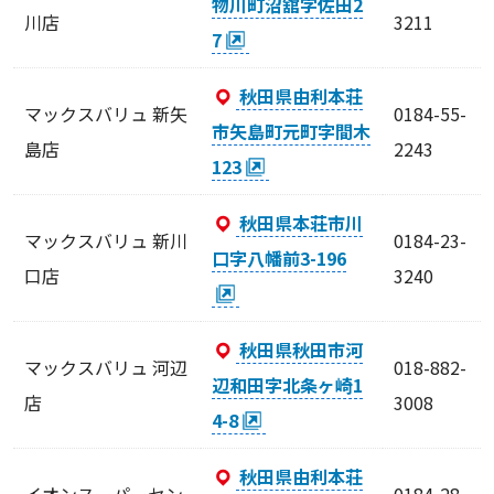
物川町沼舘字佐田2
川店
3211
7
秋田県由利本荘
マックスバリュ 新矢
0184-55-
市矢島町元町字間木
島店
2243
123
秋田県本荘市川
マックスバリュ 新川
0184-23-
口字八幡前3-196
口店
3240
秋田県秋田市河
マックスバリュ 河辺
018-882-
辺和田字北条ヶ崎1
店
3008
4-8
秋田県由利本荘
イオンスーパーセン
0184-28-