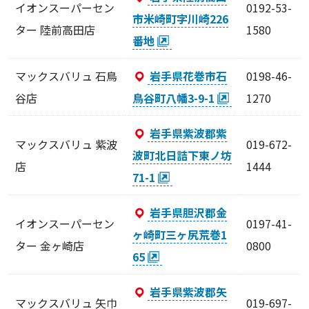
イオンスーパーセン
0192-53-
市米崎町字川崎226
ター 陸前高田店
1580
番地
マックスバリュ 石鳥
岩手県花巻市石
0198-46-
谷店
鳥谷町八幡3-9-1
1270
岩手県紫波郡紫
マックスバリュ 紫波
019-672-
波町北日詰下東ノ坊
店
1444
71-1
岩手県胆沢郡金
イオンスーパーセン
0197-41-
ヶ崎町三ヶ尻荒巻1
ター 金ヶ崎店
0800
65
岩手県紫波郡矢
マックスバリュ 矢巾
019-697-