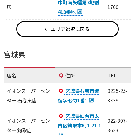
巾町南矢幅第7地割
店
1700
413番地
エリア選択に戻る
宮城県
店名
住所
TEL
イオンスーパーセン
宮城県石巻市流
0225-25-
ター 石巻東店
留字七勺1番1
3339
宮城県仙台市太
イオンスーパーセン
022-307-
白区鈎取本町1-21-1
ター 鈎取店
3633