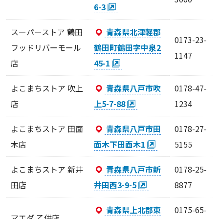
6-3
スーパーストア 鶴田
青森県北津軽郡
0173-23-
フッドリバーモール
鶴田町鶴田字中泉2
1147
店
45-1
よこまちストア 吹上
青森県八戸市吹
0178-47-
店
上5-7-88
1234
よこまちストア 田面
青森県八戸市田
0178-27-
木店
面木下田面木1
5155
よこまちストア 新井
青森県八戸市新
0178-25-
田店
井田西3-9-5
8877
青森県上北郡東
0175-65-
マエダ 乙供店