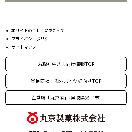
商品カタログ
どらやき かんたんアレンジレシピ
よくあるご質問 (FAQ)
会社概要
売場販促用POPダウンロード
社長メッセージ
丸京ショップ専用ページ
経営理念
本サイトのご利用にあたって
プライバシーポリシー
沿革
サイトマップ
丸京の事業体
人材育成・社会活動
お取引先さま向け情報TOP
採用情報
貿易商社・海外バイヤ様向けTOP
直営店「丸京庵」(鳥取県米子市)