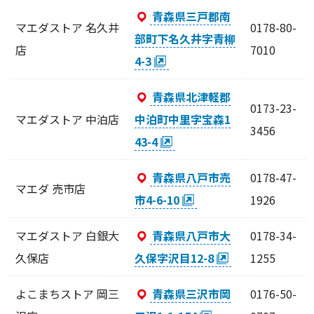
青森県三戸郡南
マエダストア 名久井
0178-80-
部町下名久井字青柳
店
7010
4-3
青森県北津軽郡
0173-23-
マエダストア 中泊店
中泊町中里字宝森1
3456
43-4
青森県八戸市売
0178-47-
マエダ 売市店
市4-6-10
1926
マエダストア 白銀大
青森県八戸市大
0178-34-
久保店
久保字沢目12-8
1255
よこまちストア 岡三
青森県三沢市岡
0176-50-