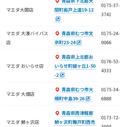
青森県下北郡大
0175-37-
マエダ大間店
間町奥戸上道19-12
3741
マエダ 大湊バイパス
青森県むつ市文
0175-24-
店
京町23-24
0066
青森県上北郡お
0176-53-
マエダ おいらせ店
いらせ町緑ヶ丘1-50
4333
-2
青森県むつ市大
0175-34-
マエダ 大畑店
畑町中島39-26
6888
青森県西津軽郡
0173-72-
マエダ 鯵ヶ沢店
鯵ヶ沢町舞戸町西禿
3000