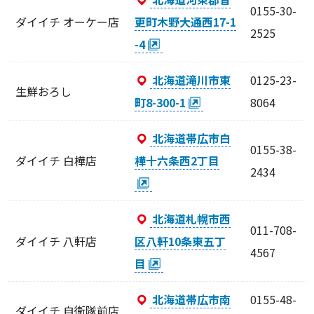
0155-30-
ダイイチ オーケー店
更町木野大通西17-1
2525
-4
北海道滝川市東
0125-23-
生鮮おろし
町8-300-1
8064
北海道帯広市白
0155-38-
ダイイチ 白樺店
樺十六条西2丁目
2434
北海道札幌市西
011-708-
ダイイチ 八軒店
区八軒10条東五丁
4567
目
北海道帯広市南
0155-48-
ダイイチ 自衛隊前店