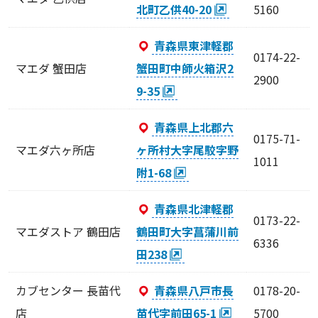
北町乙供40-20
5160
青森県東津軽郡
0174-22-
マエダ 蟹田店
蟹田町中師火箱沢2
2900
9-35
青森県上北郡六
0175-71-
マエダ六ヶ所店
ヶ所村大字尾駮字野
1011
附1-68
青森県北津軽郡
0173-22-
マエダストア 鶴田店
鶴田町大字菖蒲川前
6336
田238
カブセンター 長苗代
青森県八戸市長
0178-20-
店
苗代字前田65-1
5700