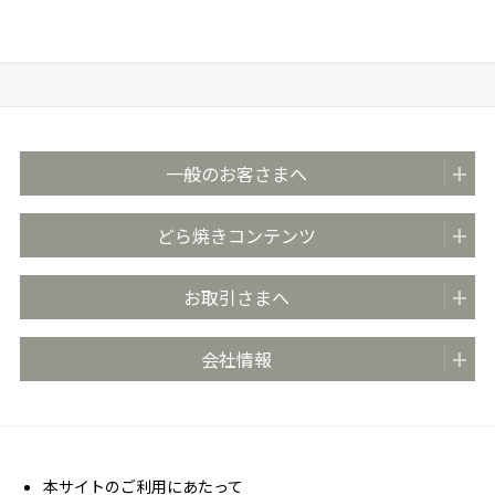
一般のお客さまへ
商品紹介
どら焼きコンテンツ
全国の販売店
どらやきのまち米子
お取引さまへ
おいしさのこだわり
どらやきの日 (4月4日)
安心・安全の取り組み
お取引先さま向け情報TOP
会社情報
どらやき大使
お客さま相談室
商品カタログ
どらやき かんたんアレンジレシピ
よくあるご質問 (FAQ)
会社概要
売場販促用POPダウンロード
社長メッセージ
丸京ショップ専用ページ
経営理念
本サイトのご利用にあたって