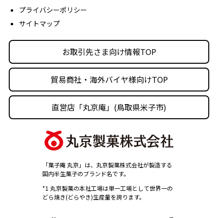
プライバシーポリシー
沿革
サイトマップ
丸京の事業体
人材育成・社会活動
お取引先さま向け情報TOP
採用情報
貿易商社・海外バイヤ様向けTOP
直営店「丸京庵」(鳥取県米子市)
「菓子庵 丸京」は、丸京製菓株式会社が製造する
国内半生菓子のブランド名です。
*1 丸京製菓の本社工場は単一工場として世界一の
どら焼き(どらやき)生産量を誇ります。