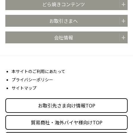
商品紹介
どら焼きコンテンツ
全国の販売店
どらやきのまち米子
お取引さまへ
おいしさのこだわり
どらやきの日 (4月4日)
安心・安全の取り組み
お取引先さま向け情報TOP
会社情報
どらやき大使
お客さま相談室
商品カタログ
どらやき かんたんアレンジレシピ
よくあるご質問 (FAQ)
会社概要
売場販促用POPダウンロード
社長メッセージ
丸京ショップ専用ページ
経営理念
本サイトのご利用にあたって
プライバシーポリシー
沿革
サイトマップ
丸京の事業体
人材育成・社会活動
お取引先さま向け情報TOP
採用情報
貿易商社・海外バイヤ様向けTOP