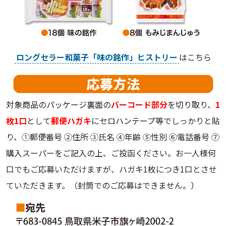
ロングセラー和菓子「味の銘作」ヒストリー
はこちら
対象商品のパッケージ裏面の
バーコード部分
を切り取り、
1
枚1口
として
郵便ハガキ
にセロハンテープ等でしっかりと貼
り、①郵便番号 ②住所 ③氏名 ④年齢 ⑤性別 ⑥電話番号 ⑦
購入スーパーをご記入の上、ご投函ください。お一人様何
口でもご応募いただけますが、ハガキ1枚につき1口とさせ
ていただきます。（封筒でのご応募はできません。）