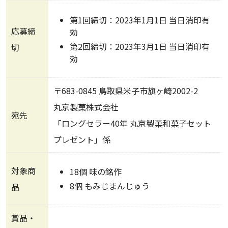
第1回締切：2023年1月1日 当日消印有
応募締
効
第2回締切：2023年3月1日 当日消印有
切
効
〒683-0845 鳥取県米子市旗ヶ崎2002-2
丸京製菓株式会社
宛先
「ロングセラー40年 丸京製菓和菓子セット
プレゼント」係
対象商
18個 味の銘作
8個 もみじまんじゅう
品
賞品・