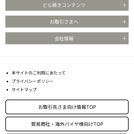
商品紹介
どら焼きコンテンツ
全国の販売店
どらやきのまち米子
お取引さまへ
おいしさのこだわり
どらやきの日 (4月4日)
安心・安全の取り組み
お取引先さま向け情報TOP
会社情報
どらやき大使
お客さま相談室
商品カタログ
どらやき かんたんアレンジレシピ
よくあるご質問 (FAQ)
会社概要
売場販促用POPダウンロード
社長メッセージ
丸京ショップ専用ページ
経営理念
本サイトのご利用にあたって
プライバシーポリシー
沿革
サイトマップ
丸京の事業体
人材育成・社会活動
お取引先さま向け情報TOP
採用情報
貿易商社・海外バイヤ様向けTOP