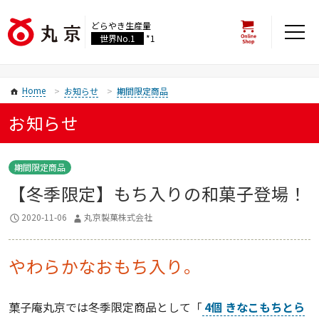
どらやき生産量
世界No.1
*1
Home
お知らせ
期間限定商品
お知らせ
期間限定商品
【冬季限定】もち入りの和菓子登場！
2020-11-06
丸京製菓株式会社
やわらかなおもち入り。
菓子庵丸京では冬季限定商品として「
4個 きなこもちとら