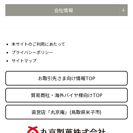
どらやきの日 (4月4日)
安心・安全の取り組み
お取引先さま向け情報TOP
会社情報
どらやき大使
お客さま相談室
商品カタログ
どらやき かんたんアレンジレシピ
よくあるご質問 (FAQ)
会社概要
売場販促用POPダウンロード
社長メッセージ
丸京ショップ専用ページ
経営理念
本サイトのご利用にあたって
プライバシーポリシー
沿革
サイトマップ
丸京の事業体
人材育成・社会活動
お取引先さま向け情報TOP
採用情報
貿易商社・海外バイヤ様向けTOP
直営店「丸京庵」(鳥取県米子市)