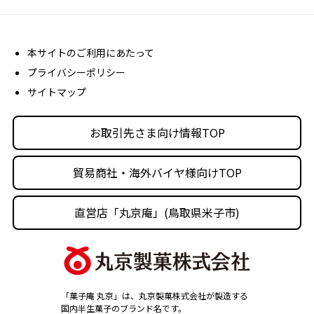
よくあるご質問 (FAQ)
会社概要
売場販促用POPダウンロード
社長メッセージ
丸京ショップ専用ページ
経営理念
本サイトのご利用にあたって
プライバシーポリシー
沿革
サイトマップ
丸京の事業体
人材育成・社会活動
お取引先さま向け情報TOP
採用情報
貿易商社・海外バイヤ様向けTOP
直営店「丸京庵」(鳥取県米子市)
「菓子庵 丸京」は、丸京製菓株式会社が製造する
国内半生菓子のブランド名です。