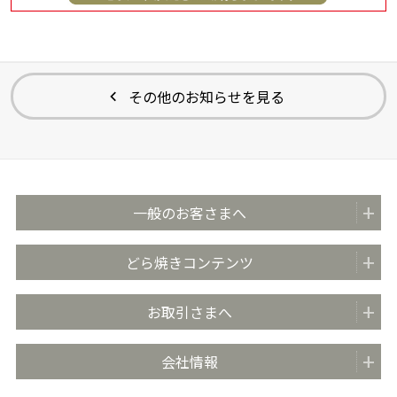
その他のお知らせを見る
一般のお客さまへ
商品紹介
どら焼きコンテンツ
全国の販売店
どらやきのまち米子
お取引さまへ
おいしさのこだわり
どらやきの日 (4月4日)
安心・安全の取り組み
お取引先さま向け情報TOP
会社情報
どらやき大使
お客さま相談室
商品カタログ
どらやき かんたんアレンジレシピ