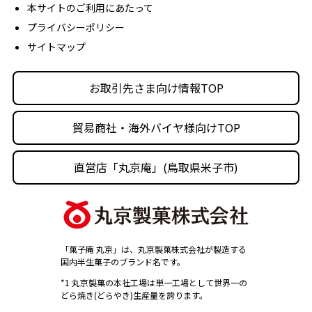
経営理念
本サイトのご利用にあたって
プライバシーポリシー
沿革
サイトマップ
丸京の事業体
人材育成・社会活動
お取引先さま向け情報TOP
採用情報
貿易商社・海外バイヤ様向けTOP
直営店「丸京庵」(鳥取県米子市)
「菓子庵 丸京」は、丸京製菓株式会社が製造する
国内半生菓子のブランド名です。
*1 丸京製菓の本社工場は単一工場として世界一の
どら焼き(どらやき)生産量を誇ります。