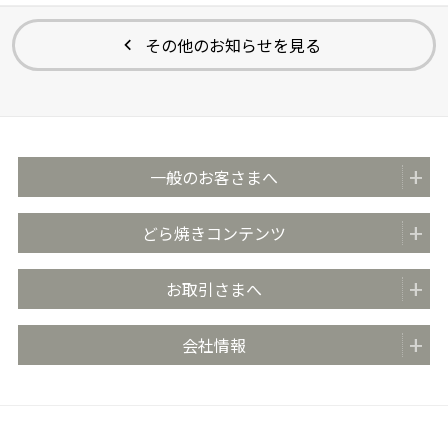
その他のお知らせを見る
一般のお客さまへ
商品紹介
どら焼きコンテンツ
全国の販売店
どらやきのまち米子
お取引さまへ
おいしさのこだわり
どらやきの日 (4月4日)
安心・安全の取り組み
お取引先さま向け情報TOP
会社情報
どらやき大使
お客さま相談室
商品カタログ
どらやき かんたんアレンジレシピ
よくあるご質問 (FAQ)
会社概要
売場販促用POPダウンロード
社長メッセージ
丸京ショップ専用ページ