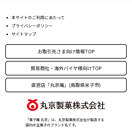
売場販促用POPダウンロード
社長メッセージ
丸京ショップ専用ページ
経営理念
本サイトのご利用にあたって
プライバシーポリシー
沿革
サイトマップ
丸京の事業体
人材育成・社会活動
お取引先さま向け情報TOP
採用情報
貿易商社・海外バイヤ様向けTOP
直営店「丸京庵」(鳥取県米子市)
「菓子庵 丸京」は、丸京製菓株式会社が製造する
国内半生菓子のブランド名です。