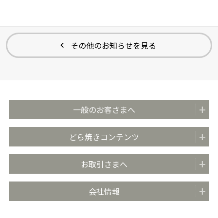
その他のお知らせを見る
一般のお客さまへ
商品紹介
どら焼きコンテンツ
全国の販売店
どらやきのまち米子
お取引さまへ
おいしさのこだわり
どらやきの日 (4月4日)
安心・安全の取り組み
お取引先さま向け情報TOP
会社情報
どらやき大使
お客さま相談室
商品カタログ
どらやき かんたんアレンジレシピ
よくあるご質問 (FAQ)
会社概要