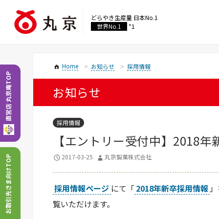
どらやき生産量
日本No.1
世界No.1
*1
Home
お知らせ
採用情報
直営店 丸京庵TOP
お知らせ
採用情報
【エントリー受付中】2018年
2017-03-25
丸京製菓株式会社
お取引先さま向けTOP
採用情報ページ
にて「
2018年新卒採用情報
」
覧いただけます。