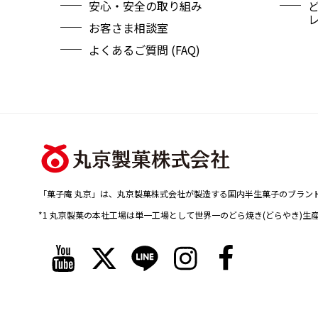
安心・安全の取り組み
お客さま相談室
よくあるご質問 (FAQ)
「菓子庵 丸京」は、丸京製菓株式会社が製造する国内半生菓子のブラン
*1 丸京製菓の本社工場は単一工場として世界一のどら焼き(どらやき)生
Y
T
L
I
F
o
w
i
n
a