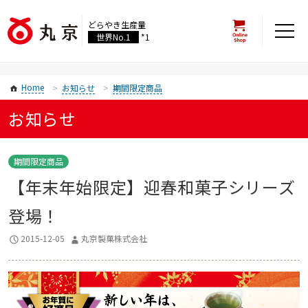
どらやき生産量
世界No.1
*1
Home
お知らせ
期間限定商品
お知らせ
期間限定商品
【年末年始限定】迎春和菓子シリーズ
登場！
2015-12-05
丸京製菓株式会社