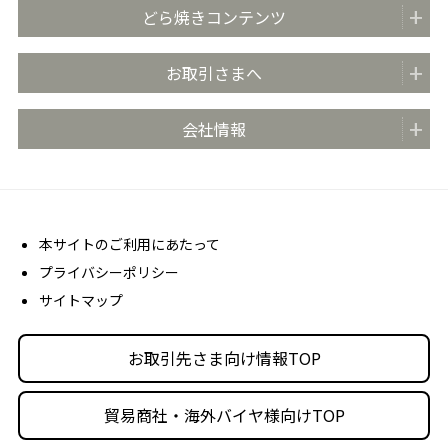
商品紹介
どら焼きコンテンツ
全国の販売店
どらやきのまち米子
お取引さまへ
おいしさのこだわり
どらやきの日 (4月4日)
安心・安全の取り組み
お取引先さま向け情報TOP
会社情報
どらやき大使
お客さま相談室
商品カタログ
どらやき かんたんアレンジレシピ
よくあるご質問 (FAQ)
会社概要
売場販促用POPダウンロード
社長メッセージ
丸京ショップ専用ページ
経営理念
本サイトのご利用にあたって
プライバシーポリシー
沿革
サイトマップ
丸京の事業体
人材育成・社会活動
お取引先さま向け情報TOP
採用情報
貿易商社・海外バイヤ様向けTOP