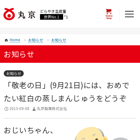
どらやき生産量
世界No.1
*1
Home
お知らせ
お知らせ
お知らせ
お知らせ
「敬老の日」(9月21日)には、おめで
たい紅白の蒸しまんじゅうをどうぞ
2015-09-08
丸京製菓株式会社
おじいちゃん、