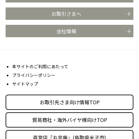
全国の販売店
どらやきのまち米子
お取引さまへ
おいしさのこだわり
どらやきの日 (4月4日)
安心・安全の取り組み
お取引先さま向け情報TOP
会社情報
どらやき大使
お客さま相談室
商品カタログ
どらやき かんたんアレンジレシピ
よくあるご質問 (FAQ)
会社概要
売場販促用POPダウンロード
社長メッセージ
丸京ショップ専用ページ
経営理念
本サイトのご利用にあたって
プライバシーポリシー
沿革
サイトマップ
丸京の事業体
人材育成・社会活動
お取引先さま向け情報TOP
採用情報
貿易商社・海外バイヤ様向けTOP
直営店「丸京庵」(鳥取県米子市)