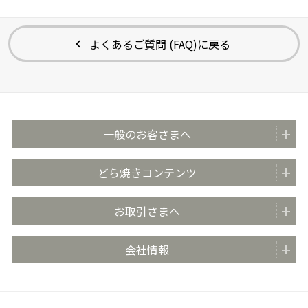
よくあるご質問 (FAQ)に戻る
一般のお客さまへ
商品紹介
どら焼きコンテンツ
全国の販売店
どらやきのまち米子
お取引さまへ
おいしさのこだわり
どらやきの日 (4月4日)
安心・安全の取り組み
お取引先さま向け情報TOP
会社情報
どらやき大使
お客さま相談室
商品カタログ
どらやき かんたんアレンジレシピ
よくあるご質問 (FAQ)
会社概要
売場販促用POPダウンロード
社長メッセージ