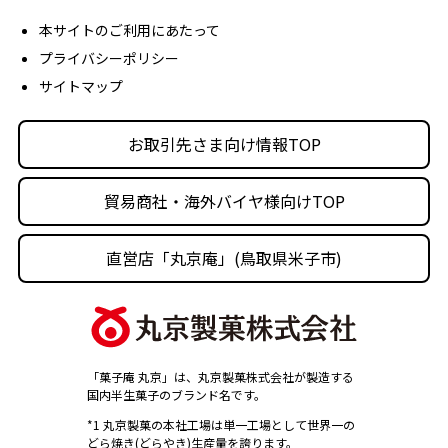
丸京ショップ専用ページ
経営理念
本サイトのご利用にあたって
プライバシーポリシー
沿革
サイトマップ
丸京の事業体
人材育成・社会活動
お取引先さま向け情報TOP
採用情報
貿易商社・海外バイヤ様向けTOP
直営店「丸京庵」(鳥取県米子市)
「菓子庵 丸京」は、丸京製菓株式会社が製造する
国内半生菓子のブランド名です。
*1 丸京製菓の本社工場は単一工場として世界一の
どら焼き(どらやき)生産量を誇ります。