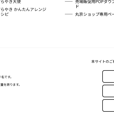
どらやき大使
売場販促用POPダウ
ド
どらやき かんたんアレンジ
レシピ
丸京ショップ専用ペ
本サイトのご
ド名です。
産量を誇ります。