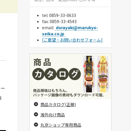
tel:
0859-33-0633
fax: 0859-33-4543
email:
dorayaki@marukyo-
seika.co.jp
[ご要望・お問い合わせフォーム]
リー
始
商品カタログ(正梱)
海外向け商品
丸京ショップ専用商品