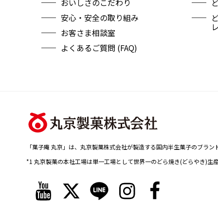
おいしさのこだわり
安心・安全の取り組み
お客さま相談室
よくあるご質問 (FAQ)
「菓子庵 丸京」は、丸京製菓株式会社が製造する国内半生菓子のブラン
*1 丸京製菓の本社工場は単一工場として世界一のどら焼き(どらやき)生
Y
T
L
I
F
o
w
i
n
a