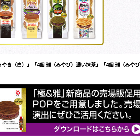
どらやき（白）」「4個 雅（みやび）濃い抹茶」「4個 雅（みや