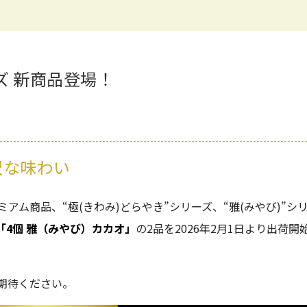
ズ 新商品登場！
沢な味わい
ム商品、“極(きわみ)どらやき”シリーズ、“雅(みやび)”シ
「4個 雅（みやび）カカオ」
の2品を2026年2月1日より出荷開
期待ください。