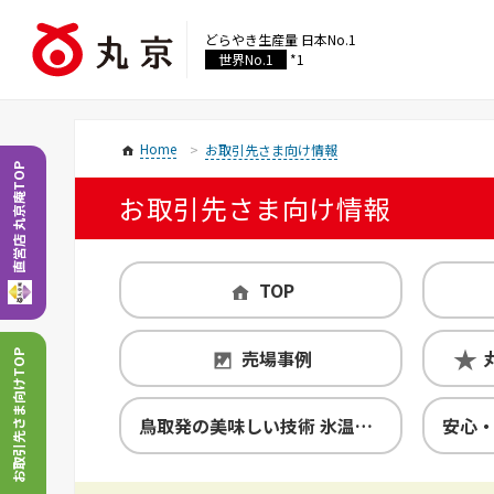
どらやき生産量
日本No.1
世界No.1
*1
Home
お取引先さま向け情報
直営店 丸京庵TOP
お取引先さま向け情報
TOP
売場事例
お取引先さま向けTOP
鳥取発の美味しい技術 氷温熟成製法