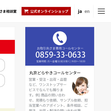
ja
en
さま相談室
公式オンラインショップ
丸京どらやきコールセンター
営業・受注・出荷・品管
など、ワンストップサー
ビスでなんでも賜りま
す。例) 商品の問い合わ
せ、見積もり依頼、サンプル依頼、担
当営業へのアポイント、条件相談、ご
発注、出荷・配送の問い合わせ等