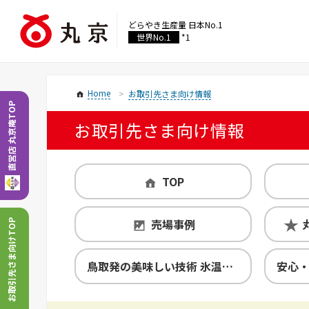
どらやき生産量
日本No.1
世界No.1
*1
Home
お取引先さま向け情報
直営店 丸京庵TOP
お取引先さま向け情報
TOP
売場事例
お取引先さま向けTOP
鳥取発の美味しい技術 氷温熟成製法