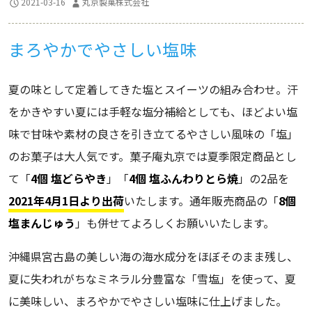
2021-03-16
丸京製菓株式会社
まろやかでやさしい塩味
夏の味として定着してきた塩とスイーツの組み合わせ。汗
をかきやすい夏には手軽な塩分補給としても、ほどよい塩
味で甘味や素材の良さを引き立てるやさしい風味の「塩」
のお菓子は大人気です。菓子庵丸京では夏季限定商品とし
て「
4個 塩どらやき
」「
4個 塩ふんわりとら焼
」の2品を
2021年4月1日より出荷
いたします。通年販売商品の「
8個
塩まんじゅう
」も併せてよろしくお願いいたします。
沖縄県宮古島の美しい海の海水成分をほぼそのまま残し、
夏に失われがちなミネラル分豊富な「雪塩」を使って、夏
に美味しい、まろやかでやさしい塩味に仕上げました。