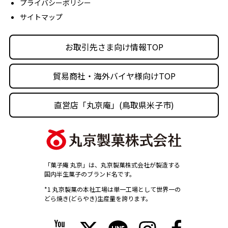
プライバシーポリシー
沿革
サイトマップ
丸京の事業体
人材育成・社会活動
お取引先さま向け情報TOP
採用情報
貿易商社・海外バイヤ様向けTOP
直営店「丸京庵」(鳥取県米子市)
「菓子庵 丸京」は、丸京製菓株式会社が製造する
国内半生菓子のブランド名です。
*1 丸京製菓の本社工場は単一工場として世界一の
どら焼き(どらやき)生産量を誇ります。