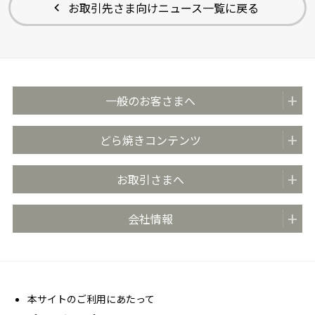
お取引先さま向けニュース一覧に戻る
一般のお客さまへ
商品紹介
どら焼きコンテンツ
全国の販売店
どらやきのまち米子
お取引さまへ
おいしさのこだわり
どらやきの日 (4月4日)
安心・安全の取り組み
お取引先さま向け情報TOP
会社情報
どらやき大使
お客さま相談室
商品カタログ
どらやき かんたんアレンジレシピ
よくあるご質問 (FAQ)
会社概要
売場販促用POPダウンロード
社長メッセージ
丸京ショップ専用ページ
経営理念
本サイトのご利用にあたって