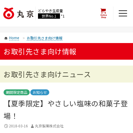
どらやき生産量
世界No.1
*1
Home
お取引先さま向け情報
お取引先さま向け情報
お取引先さま向けニュース
期間限定商品
お知らせ
【夏季限定】やさしい塩味の和菓子登
場！
2018-03-16
丸京製菓株式会社