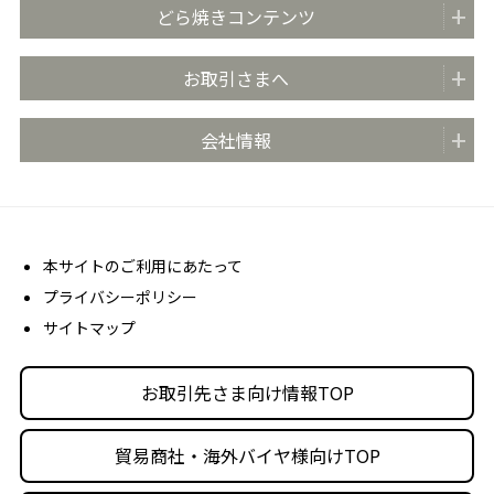
商品紹介
どら焼きコンテンツ
全国の販売店
どらやきのまち米子
お取引さまへ
おいしさのこだわり
どらやきの日 (4月4日)
安心・安全の取り組み
お取引先さま向け情報TOP
会社情報
どらやき大使
お客さま相談室
商品カタログ
どらやき かんたんアレンジレシピ
よくあるご質問 (FAQ)
会社概要
売場販促用POPダウンロード
社長メッセージ
丸京ショップ専用ページ
経営理念
本サイトのご利用にあたって
プライバシーポリシー
沿革
サイトマップ
丸京の事業体
人材育成・社会活動
お取引先さま向け情報TOP
採用情報
貿易商社・海外バイヤ様向けTOP