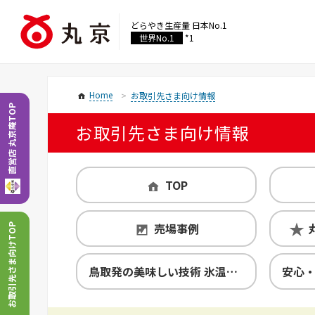
どらやき生産量
日本No.1
世界No.1
*1
Home
お取引先さま向け情報
直営店 丸京庵TOP
お取引先さま向け情報
TOP
売場事例
お取引先さま向けTOP
鳥取発の美味しい技術 氷温熟成製法