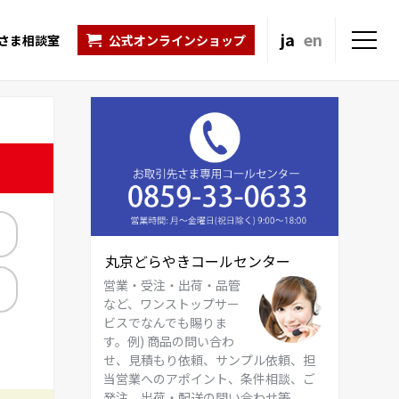
ja
en
さま相談室
公式オンラインショップ
丸京どらやきコールセンター
営業・受注・出荷・品管
など、ワンストップサー
ビスでなんでも賜りま
す。例) 商品の問い合わ
せ、見積もり依頼、サンプル依頼、担
当営業へのアポイント、条件相談、ご
発注、出荷・配送の問い合わせ等