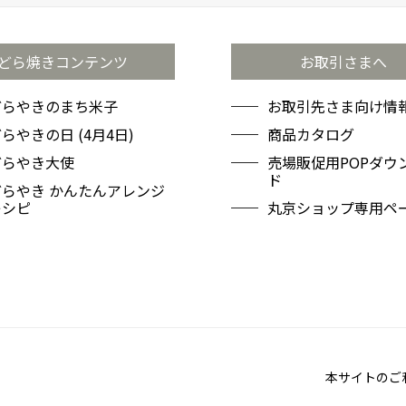
どら焼きコンテンツ
お取引さまへ
どらやきのまち米子
お取引先さま向け情報
らやきの日 (4月4日)
商品カタログ
どらやき大使
売場販促用POPダウ
ド
どらやき かんたんアレンジ
レシピ
丸京ショップ専用ペ
本サイトのご