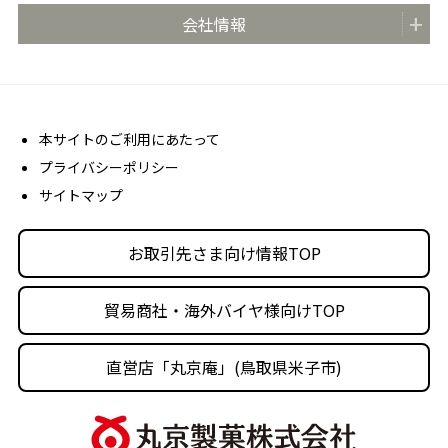
安心・安全の取り組み
お取引先さま向け情報TOP
会社情報
どらやき大使
お客さま相談室
商品カタログ
どらやき かんたんアレンジレシピ
よくあるご質問 (FAQ)
会社概要
売場販促用POPダウンロード
社長メッセージ
丸京ショップ専用ページ
経営理念
本サイトのご利用にあたって
プライバシーポリシー
沿革
サイトマップ
丸京の事業体
人材育成・社会活動
お取引先さま向け情報TOP
採用情報
貿易商社・海外バイヤ様向けTOP
直営店「丸京庵」(鳥取県米子市)