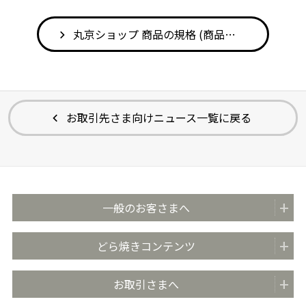
丸京ショップ 商品の規格 (商品情報検索へ)
お取引先さま向けニュース一覧に戻る
一般のお客さまへ
商品紹介
どら焼きコンテンツ
全国の販売店
どらやきのまち米子
お取引さまへ
おいしさのこだわり
どらやきの日 (4月4日)