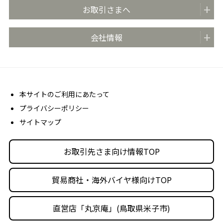
どらやきのまち米子
お取引さまへ
おいしさのこだわり
どらやきの日 (4月4日)
安心・安全の取り組み
お取引先さま向け情報TOP
会社情報
どらやき大使
お客さま相談室
商品カタログ
どらやき かんたんアレンジレシピ
よくあるご質問 (FAQ)
会社概要
売場販促用POPダウンロード
社長メッセージ
丸京ショップ専用ページ
経営理念
本サイトのご利用にあたって
プライバシーポリシー
沿革
サイトマップ
丸京の事業体
人材育成・社会活動
お取引先さま向け情報TOP
採用情報
貿易商社・海外バイヤ様向けTOP
直営店「丸京庵」(鳥取県米子市)