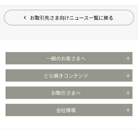
お取引先さま向けニュース一覧に戻る
一般のお客さまへ
商品紹介
どら焼きコンテンツ
全国の販売店
どらやきのまち米子
お取引さまへ
おいしさのこだわり
どらやきの日 (4月4日)
安心・安全の取り組み
お取引先さま向け情報TOP
会社情報
どらやき大使
お客さま相談室
商品カタログ
どらやき かんたんアレンジレシピ
よくあるご質問 (FAQ)
会社概要
売場販促用POPダウンロード
社長メッセージ
丸京ショップ専用ページ