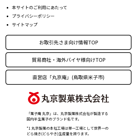
経営理念
本サイトのご利用にあたって
プライバシーポリシー
沿革
サイトマップ
丸京の事業体
人材育成・社会活動
お取引先さま向け情報TOP
採用情報
貿易商社・海外バイヤ様向けTOP
直営店「丸京庵」(鳥取県米子市)
「菓子庵 丸京」は、丸京製菓株式会社が製造する
国内半生菓子のブランド名です。
*1 丸京製菓の本社工場は単一工場として世界一の
どら焼き(どらやき)生産量を誇ります。